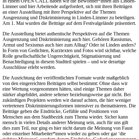
In einem
OPEN
CALL
haben wir die Bewohner*innen aus Linden-
Limmer und hier Arbeitende aufgefordert, sich mit ihren Beiträgen
an einer Ausstellung mit ihrer Perspektive auf die Themen
Ausgrenzung und Diskriminierung in Linden-Limmer zu beteiligen.
Am 1. Mai wurden die Beiträge auf dem Festivalgelände präsentiert.
Die Ausstellung bietet authentische Perspektiven auf die Themen
Ausgrenzung und Diskriminierung auch hier. Gehören Rassismus,
Armut und Sexismus auch hier zum Alltag? Oder ist Linden anders?
In Form von Gedichten, Kurztexten und Fotos wird sichtbar, welche
Rolle gesellschaftliche Ungerechtigkeit, Stigmatisierung und
Benachteiligung in diesem Stadtteil spielen – und wie derartige
Ausschlüsse erlebt werden.
Die Ausrichtung der veröffentlichten Formate wurde maßgeblich
von den eingereichten Beiträgen selbst bestimmt: Ohne dass wir
eine Wertung vorgenommen hätten, sind einige Themen daher
stärker abgebildet, andere seltener beziehungsweise gar nicht. Bei
zukünftigen Projekten werden wir darauf achten, die hier weniger
vertretenen Diskriminierungsformen intensiver zu thematisieren. Die
Beiträge geben die Eindrücke, Gefühle und Positionen von
Menschen aus dem Stadtbezirk zum Thema wieder. Sicher kann
mensch in vielen Details anderer Meinung sein, auch für uns gilt
dies zum Teil, nur ging es hier nicht darum die Meinung von Faust
oder einzelner Mitarbeiter*innen wieder zu geben oder gar ‘die