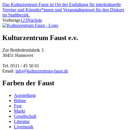
Das Kulturzentrum Faust ist Ort der Entfaltung für interkulturelle
Vereine und Künstler*innen und Veranstaltungsort für den Diskurs
im Stadtbezirk.
Vorherige
1
2
3
Nächste
Kulturzentrum Faust e.v.
Zur Bettfedernfabrik 3
30451 Hannover
Tel. 0511 / 45 50 01
Email:
info@kulturzentrum-faust.de
Farben der Faust
Ausstellung
Bühne
Fest
Markt
Gesellschaft
Literatur
Livemusik