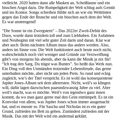
vielleicht. 2020 hatten dann alle Masken an, Scheißlaune und ein
bisschen Angst dazu. Die Rumpeligkeit der Welt schlug aufs Gemüt
und ins Kontor. Songs schreiben fühlte sich an wie ein Wettrüsten
gegen das Ende der Branche und ein bisschen auch dem der Welt.
Es war anstrengend!
“Die Sonne ist ein Zwergstern“ – Das 2022er Zweit-Debüt des
Duos, wurde dann trotzdem toll und zum Liebhaben. Ein Aufatmen
und Neubeginn mit viel sehr guter Zeit darin und daran. Klar war
aber auch: Beim nächsten Album muss das anders werden. Also,
anders im Sinne von: Die Welt funktioniert auch heute noch nicht,
wahrscheinlich noch viel weniger und Gründe zur Verzweiflung
gibt’s von morgens bis abends, aber da kann die Musik ja nix für!
“Ich trag den Sarg, Du trägst was Buntes”. So heißt das Werk nun.
Ein Ding voll den Umständen trotzender Lebensfreude, das gerne
unterhalten möchte, aber nicht um jeden Preis. So rund und eckig
zugleich, wie’s der Titel verspricht. Es ist wohl das konsequenteste
Jupiter Jones-Album seit dem allerersten. Nicht, weil’s so klingen
will, dafür lagen dazwischen paarundzwanzig Jahre zu viel. Aber
weil’s macht, was es möchte. Weil’s von irgendwo ganz innen
kommt, da wo man ganz gerne mal den Geist entrümpelt. Es ist ein
Konvolut von allem, was Jupiter Jones schon immer ausgemacht
hat, und es musste so. Für Sascha und Nicholas ist es ein guter
Grund, zufrieden ins Bett zu gehen. Zumindest zufrieden mit der
Musik. Das mit der Welt wird ein andermal geklärt.