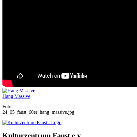
Hang Massive
Foto:
24_05_faust_60er_hang_massive.jpg
Kulturzentrum Faust e.v.