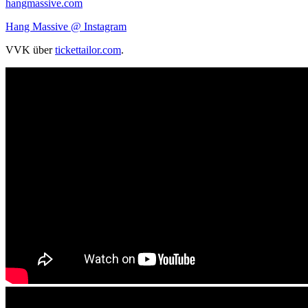
hangmassive.com
Hang Massive @ Instagram
VVK
über
tickettailor.com
.