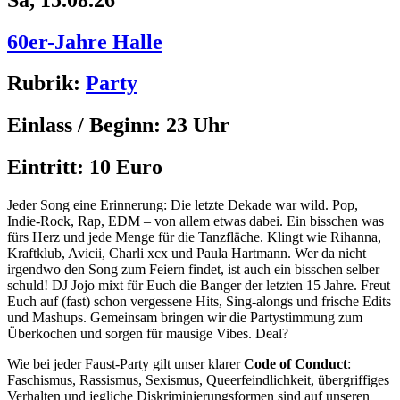
60er-Jahre Halle
Rubrik:
Party
Einlass / Beginn:
23 Uhr
Eintritt:
10 Euro
Jeder Song eine Erinnerung: Die letzte Dekade war wild. Pop,
Indie-Rock, Rap,
EDM
– von allem etwas dabei. Ein bisschen was
fürs Herz und jede Menge für die Tanzfläche. Klingt wie Rihanna,
Kraftklub, Avicii, Charli xcx und Paula Hartmann. Wer da nicht
irgendwo den Song zum Feiern findet, ist auch ein bisschen selber
schuld! DJ Jojo mixt für Euch die Banger der letzten 15 Jahre. Freut
Euch auf (fast) schon vergessene Hits, Sing-alongs und frische Edits
und Mashups. Gemeinsam bringen wir die Partystimmung zum
Überkochen und sorgen für mausige Vibes. Deal?
Wie bei jeder Faust-Party gilt unser klarer
Code of Conduct
:
Faschismus, Rassismus, Sexismus, Queerfeindlichkeit, übergriffiges
Verhalten und jegliche Diskriminierungsformen sind auf unseren