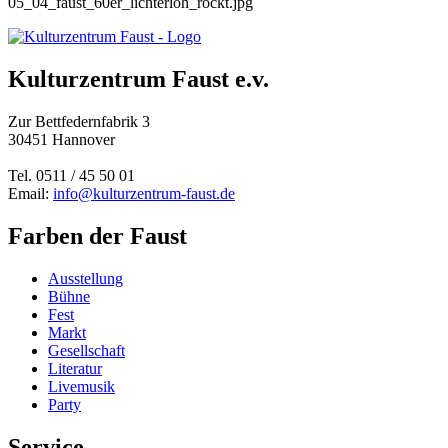
05_04_faust_60er_lichterloh_rockt.jpg
Kulturzentrum Faust e.v.
Zur Bettfedernfabrik 3
30451 Hannover
Tel. 0511 / 45 50 01
Email:
info@kulturzentrum-faust.de
Farben der Faust
Ausstellung
Bühne
Fest
Markt
Gesellschaft
Literatur
Livemusik
Party
Service