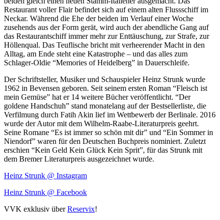
beiden gleich einen neuen Stamm-Italiener ausgemacht. Das
Restaurant voller Flair befindet sich auf einem alten Flussschiff im
Neckar. Während die Ehe der beiden im Verlauf einer Woche
zusehends aus der Form gerät, wird auch der abendliche Gang auf
das Restaurantschiff immer mehr zur Enttäuschung, zur Strafe, zur
Höllenqual. Das Teuflische bricht mit verheerender Macht in den
Alltag, am Ende steht eine Katastrophe – und das alles zum
Schlager-Oldie “Memories of Heidelberg” in Dauerschleife.
Der Schriftsteller, Musiker und Schauspieler Heinz Strunk wurde
1962 in Bevensen geboren. Seit seinem ersten Roman “Fleisch ist
mein Gemüse” hat er 14 weitere Bücher veröffentlicht. “Der
goldene Handschuh” stand monatelang auf der Bestsellerliste, die
Verfilmung durch Fatih Akin lief im Wettbewerb der Berlinale. 2016
wurde der Autor mit dem Wilhelm-Raabe-Literaturpreis geehrt.
Seine Romane “Es ist immer so schön mit dir” und “Ein Sommer in
Niendorf” waren für den Deutschen Buchpreis nominiert. Zuletzt
erschien “Kein Geld Kein Glück Kein Sprit”, für das Strunk mit
dem Bremer Literaturpreis ausgezeichnet wurde.
Heinz Strunk @ Instagram
Heinz Strunk @ Facebook
VVK
exklusiv über
Reservix
!