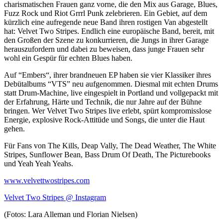
charismatischen Frauen ganz vorne, die den Mix aus Garage, Blues,
Fuzz Rock und Riot Grrrl Punk zelebrieren. Ein Gebiet, auf dem
kürzlich eine aufregende neue Band ihren rostigen Van abgestellt
hat: Velvet Two Stripes. Endlich eine europäische Band, bereit, mit
den Großen der Szene zu konkurrieren, die Jungs in ihrer Garage
herauszufordern und dabei zu beweisen, dass junge Frauen sehr
wohl ein Gespür für echten Blues haben.
Auf “Embers“, ihrer brandneuen EP haben sie vier Klassiker ihres
Debütalbums “VTS” neu aufgenommen. Diesmal mit echten Drums
statt Drum-Machine, live eingespielt in Portland und vollgepackt mit
der Erfahrung, Härte und Technik, die nur Jahre auf der Bühne
bringen. Wer Velvet Two Stripes live erlebt, spürt kompromisslose
Energie, explosive Rock-Attitüde und Songs, die unter die Haut
gehen.
Für Fans von The Kills, Deap Vally, The Dead Weather, The White
Stripes, Sunflower Bean, Bass Drum Of Death, The Picturebooks
und Yeah Yeah Yeahs.
www.velvettwostripes.com
Velvet Two Stripes @ Instagram
(Fotos: Lara Alleman und Florian Nielsen)