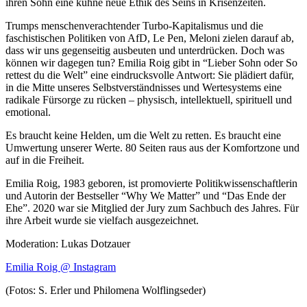
ihren Sohn eine kühne neue Ethik des Seins in Krisenzeiten.
Trumps menschenverachtender Turbo-Kapitalismus und die
faschistischen Politiken von AfD, Le Pen, Meloni zielen darauf ab,
dass wir uns gegenseitig ausbeuten und unterdrücken. Doch was
können wir dagegen tun? Emilia Roig gibt in “Lieber Sohn oder So
rettest du die Welt” eine eindrucksvolle Antwort: Sie plädiert dafür,
in die Mitte unseres Selbstverständnisses und Wertesystems eine
radikale Fürsorge zu rücken – physisch, intellektuell, spirituell und
emotional.
Es braucht keine Helden, um die Welt zu retten. Es braucht eine
Umwertung unserer Werte. 80 Seiten raus aus der Komfortzone und
auf in die Freiheit.
Emilia Roig, 1983 geboren, ist promovierte Politikwissenschaftlerin
und Autorin der Bestseller “Why We Matter” und “Das Ende der
Ehe”. 2020 war sie Mitglied der Jury zum Sachbuch des Jahres. Für
ihre Arbeit wurde sie vielfach ausgezeichnet.
Moderation: Lukas Dotzauer
Emilia Roig @ Instagram
(Fotos: S. Erler und Philomena Wolflingseder)