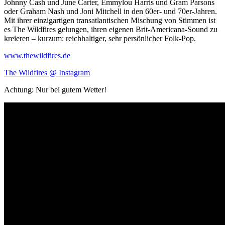
Johnny Cash und June Carter, Emmylou Harris und Gram Parsons
oder Graham Nash und Joni Mitchell in den 60er- und 70er-Jahren.
Mit ihrer einzigartigen transatlantischen Mischung von Stimmen ist
es The Wildfires gelungen, ihren eigenen Brit-Americana-Sound zu
kreieren – kurzum: reichhaltiger, sehr persönlicher Folk-Pop.
www.thewildfires.de
The Wildfires @ Instagram
Achtung: Nur bei gutem Wetter!