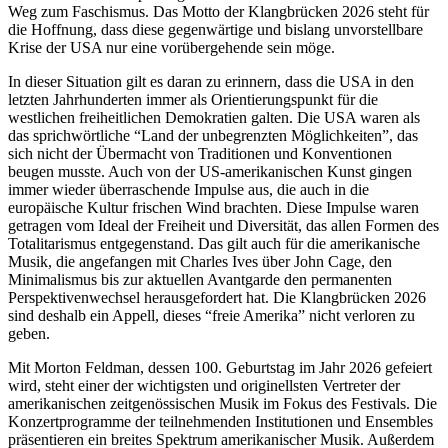
Weg zum Faschismus. Das Motto der Klangbrücken 2026 steht für
die Hoffnung, dass diese gegenwärtige und bislang unvorstellbare
Krise der
USA
nur eine vorübergehende sein möge.
In dieser Situation gilt es daran zu erinnern, dass die
USA
in den
letzten Jahrhunderten immer als Orientierungspunkt für die
westlichen freiheitlichen Demokratien galten. Die
USA
waren als
das sprichwörtliche “Land der unbegrenzten Möglichkeiten”, das
sich nicht der Übermacht von Traditionen und Konventionen
beugen musste. Auch von der US-amerikanischen Kunst gingen
immer wieder überraschende Impulse aus, die auch in die
europäische Kultur frischen Wind brachten. Diese Impulse waren
getragen vom Ideal der Freiheit und Diversität, das allen Formen des
Totalitarismus entgegenstand. Das gilt auch für die amerikanische
Musik, die angefangen mit Charles Ives über John Cage, den
Minimalismus bis zur aktuellen Avantgarde den permanenten
Perspektivenwechsel herausgefordert hat. Die Klangbrücken 2026
sind deshalb ein Appell, dieses “freie Amerika” nicht verloren zu
geben.
Mit Morton Feldman, dessen 100. Geburtstag im Jahr 2026 gefeiert
wird, steht einer der wichtigsten und originellsten Vertreter der
amerikanischen zeitgenössischen Musik im Fokus des Festivals. Die
Konzertprogramme der teilnehmenden Institutionen und Ensembles
präsentieren ein breites Spektrum amerikanischer Musik. Außerdem