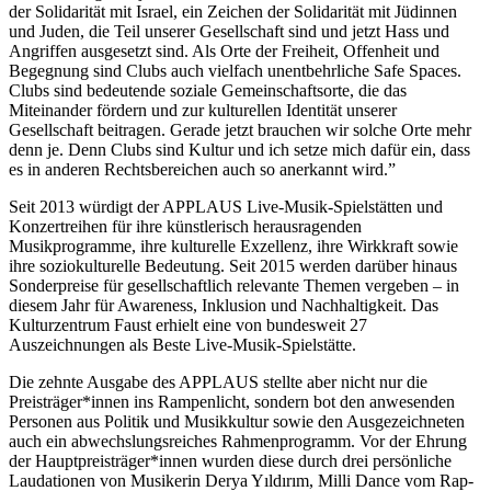
der Solidarität mit Israel, ein Zeichen der Solidarität mit Jüdinnen
und Juden, die Teil unserer Gesellschaft sind und jetzt Hass und
Angriffen ausgesetzt sind. Als Orte der Freiheit, Offenheit und
Begegnung sind Clubs auch vielfach unentbehrliche Safe Spaces.
Clubs sind bedeutende soziale Gemeinschaftsorte, die das
Miteinander fördern und zur kulturellen Identität unserer
Gesellschaft beitragen. Gerade jetzt brauchen wir solche Orte mehr
denn je. Denn Clubs sind Kultur und ich setze mich dafür ein, dass
es in anderen Rechtsbereichen auch so anerkannt wird.”
Seit 2013 würdigt der
APPLAUS
Live-Musik-Spielstätten und
Konzertreihen für ihre künstlerisch herausragenden
Musikprogramme, ihre kulturelle Exzellenz, ihre Wirkkraft sowie
ihre soziokulturelle Bedeutung. Seit 2015 werden darüber hinaus
Sonderpreise für gesellschaftlich relevante Themen vergeben – in
diesem Jahr für Awareness, Inklusion und Nachhaltigkeit. Das
Kulturzentrum Faust erhielt eine von bundesweit 27
Auszeichnungen als Beste Live-Musik-Spielstätte.
Die zehnte Ausgabe des
APPLAUS
stellte aber nicht nur die
Preisträger*innen ins Rampenlicht, sondern bot den anwesenden
Personen aus Politik und Musikkultur sowie den Ausgezeichneten
auch ein abwechslungsreiches Rahmenprogramm. Vor der Ehrung
der Hauptpreisträger*innen wurden diese durch drei persönliche
Laudationen von Musikerin Derya Yıldırım, Milli Dance vom Rap-