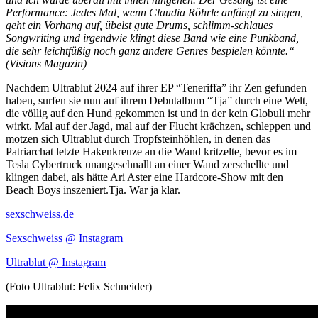
Performance: Jedes Mal, wenn Claudia Röhrle anfängt zu singen,
geht ein Vorhang auf, übelst gute Drums, schlimm-schlaues
Songwriting und irgendwie klingt diese Band wie eine Punkband,
die sehr leichtfüßig noch ganz andere Genres bespielen könnte.“
(Visions Magazin)
Nachdem Ultrablut 2024 auf ihrer EP “Teneriffa” ihr Zen gefunden
haben, surfen sie nun auf ihrem Debutalbum “Tja” durch eine Welt,
die völlig auf den Hund gekommen ist und in der kein Globuli mehr
wirkt. Mal auf der Jagd, mal auf der Flucht krächzen, schleppen und
motzen sich Ultrablut durch Tropfsteinhöhlen, in denen das
Patriarchat letzte Hakenkreuze an die Wand kritzelte, bevor es im
Tesla Cybertruck unangeschnallt an einer Wand zerschellte und
klingen dabei, als hätte Ari Aster eine Hardcore-Show mit den
Beach Boys inszeniert.Tja. War ja klar.
sexschweiss.de
Sexschweiss @ Instagram
Ultrablut @ Instagram
(Foto Ultrablut: Felix Schneider)