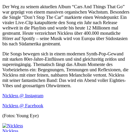
Der Weg zu seinem aktuellen Album “Cars And Things That Go”
war geprägt von einem massiven organischen Wachstum. Besonders
die Single “Don’t Stop The Car” markierte einen Wendepunkt: Ein
viraler Live-Clip katapultierte den Song ein Jahr nach Release
weltweit in die Playlists und wurde bis heute 12 Millionen mal
gestreamt. Heute verzeichnet Nickless über 400.000 monatliche
Hörer auf Spotify – seine Musik wird von Europa über Südostasien
bis nach Südamerika gestreamt.
Die Songs bewegen sich in einem modernen Synth-Pop-Gewand
mit starken 80er-Jahre-Einflüssen und sind gleichzeitig zeitlos und
supereingängig. Thematisch fängt das Album Momente des
Vorbeiziehens ein: Begegnungen, Trennungen und Reflexionen, die
Nickless mit einer feinen, nahbaren Melancholie vertont. Nickless
mit seiner fantastischen Band: Das wird ein Abend voller Eighties-
Vibes und grossartigen Ohrwürmern.
Nickless @ Instagram
Nickless @ Facebook
(Fotos: Young Eye)
Nickless