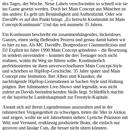
des Tages, der Woche. Neue Labels verschwinden so schnell wie sie
ins Game gesetzt werden. Doch bei Main Concept aus München ist
das anders: Es geht um Beständigkeit und Authentizität. Oder wie
DavidPe es auf den Punkt bringt: „Es herrscht Kontinuität im Main
Concept-Kontinuum“ Und das seit nunmehr 35 Jahren.
Ein Kontinuum beschreibt ein zusammenhängendes, lückenloses
Ganzes, einen stetig fließenden Prozess und genau damit haben wir
es hier zu tun. Als MC DavidPe, Beatproducer Glammerlicious und
DJ Explizit im Jahre 1990 Main Concept gründeten – die Besetzung
ist seitdem unverändert – konnten die drei Teenager noch nicht
erahnen, wohin ihr Weg sie führen sollte. Kontinuierlich
perfektionierten sie ihren unverwechselbaren Main Concept-Style
und schrieben so HipHop-Geschichte. 35 Jahre später sind Main
Concept eine Institution. Ihre Alben sind Klassiker, die
nachfolgende HipHop-Generationen in Sachen Style und Haltung
prägten. Ihre fulminanten Live-Shows sind legendär, was nicht
zuletzt an Davids beeindruckenden Skills liegt. Schließlich machte
er die bayerische Landeshauptstadt zur Freestyle-Kapitale.
Anstatt sich auf ihrem Legendenstaus auszuruhen und in der
ruhmreichen Vergangenheit zu schwelgen, treten die 58er in Aktion
und zeigen, wofür sie seit Jahrzehnten stehen: Lyrische Präzision mit
Witz und Verstand, erstklassig produzierte Beats, die einfach nur
grooven und lässige Cuts, die besser nicht sitzen könnten.