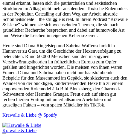
einmal erkannt, lassen sich die patriarchalen und sexistischen
Strukturen im Alltag nicht mehr ausblenden. Toxische Rolemodels
in der Popkultur, Catcalling auf dem Weg zur Arbeit, absurde
Schönheitsideale – the struggle is real. In ihrem Podcast “Krawalle
& Liebe” widmen sie sich wechselnden Themen, die sie nach
gründlicher Recherche besprechen und dabei auf humorvolle Art
und Weise die Leichen im eigenen Keller sezieren.
Heute sind Diana Ringelsiep und Sabrina Waffenschmidt in
Hannover zu Gast, um die Geschichte der Hexenverfolgung zu
beleuchten. Rund 60.000 Menschen sind den misogynen
Verschwörungstheorien im frühzeitlichen Europa zum Opfer
gefallen und hingerichtet worden. Die meisten von ihnen waren
Frauen. Diana und Sabrina haben nicht nur haarsträubende
Beispiele für den Massenmord im Gepäck, sie skizzieren auch den
Wandel von der buckligen, kinderfressenden Hexe hin zu einem
empowernden Rolemodel à la Bibi Blocksberg, den Charmed-
Schwestern oder Hermine Granger. Freut euch auf einen gut
recherchierten Vortrag mit unterhaltsamen Anekdoten und
gruseligen Fakten – vom späten Mittelalter bis TikTok.
Krawalle & Liebe @ Spotify
Krawalle & Liebe